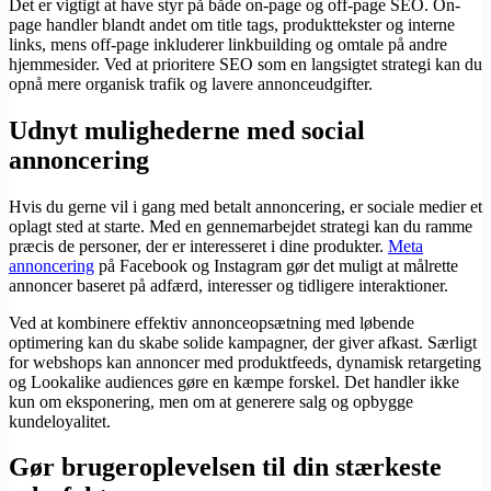
Det er vigtigt at have styr på både on-page og off-page SEO. On-
page handler blandt andet om title tags, produkttekster og interne
links, mens off-page inkluderer linkbuilding og omtale på andre
hjemmesider. Ved at prioritere SEO som en langsigtet strategi kan du
opnå mere organisk trafik og lavere annonceudgifter.
Udnyt mulighederne med social
annoncering
Hvis du gerne vil i gang med betalt annoncering, er sociale medier et
oplagt sted at starte. Med en gennemarbejdet strategi kan du ramme
præcis de personer, der er interesseret i dine produkter.
Meta
annoncering
på Facebook og Instagram gør det muligt at målrette
annoncer baseret på adfærd, interesser og tidligere interaktioner.
Ved at kombinere effektiv annonceopsætning med løbende
optimering kan du skabe solide kampagner, der giver afkast. Særligt
for webshops kan annoncer med produktfeeds, dynamisk retargeting
og Lookalike audiences gøre en kæmpe forskel. Det handler ikke
kun om eksponering, men om at generere salg og opbygge
kundeloyalitet.
Gør brugeroplevelsen til din stærkeste