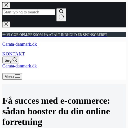
Fortsæt
til
indhold
Ingen
resultater
** VI GØR OPMÆRKSOM PÅ AT ALT INDHOLD ER SPONSORERET
Carata-danmark.dk
KONTAKT
Søg
Carata-danmark.dk
Menu
Få succes med e-commerce:
sådan booster du din online
forretning