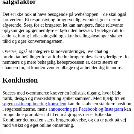
salgsfaktor
Det er ikke nok at have besøgende på webshoppen – de skal også
konvertere. Et responsivt og brugervenligt webdesign er derfor
afgørende. Sørg for at brugeren let kan navigere, finde relevante
oplysninger og gennemføre et køb uden besvær. Tydelige call-to-
actions, hurtig indlæsningstid og sikre betalingsløsninger skaber
tillid og øger konverteringsraten.
Overvej også at integrere kundevurderinger, live chat og
produktanbefalinger for at forbedre brugeroplevelsen yderligere. Jo
nemmere og mere behagelig købsprocessen er, desto større er
chancen for, at kunden vender tilbage og anbefaler dig til andre.
Konklusion
Succes med e-commerce kræver en holistisk tilgang, hvor både
trafik, design og markedsføring spiller sammen. Med hjælp fra en
søgemaskineoptimering konsulent
kan du skabe en stærkere position
i søgeresultaterne, mens
annoncering på Facebook og Instagram
kan
bringe dine produkter ud til en målgruppe, der er købeklar.
Kombiner det med en stærk brugeroplevelse, og du er godt på vej
mod vækst og øget online omsætning.