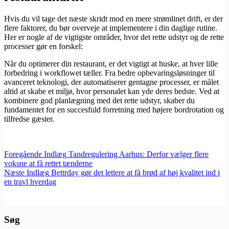
Hvis du vil tage det næste skridt mod en mere strømlinet drift, er der
flere faktorer, du bør overveje at implementere i din daglige rutine.
Her er nogle af de vigtigste områder, hvor det rette udstyr og de rette
processer gør en forskel:
Når du optimerer din restaurant, er det vigtigt at huske, at hver lille
forbedring i workflowet tæller. Fra bedre opbevaringsløsninger til
avanceret teknologi, der automatiserer gentagne processer, er målet
altid at skabe et miljø, hvor personalet kan yde deres bedste. Ved at
kombinere god planlægning med det rette udstyr, skaber du
fundamentet for en succesfuld forretning med højere bordrotation og
tilfredse gæster.
Foregående
Indlæg
Tandregulering Aarhus: Derfor vælger flere
voksne at få rettet tænderne
Næste
Indlæg
Bettrday gør det lettere at få brød af høj kvalitet ind i
en travl hverdag
Søg