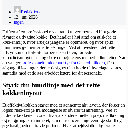
Redaktionen
12. juni 2026
ingen
Driften af en professionel restaurant kræver mere end blot gode
råvarer og dygtige kokke. Det handler i høj grad om at skabe et
køkkenmiljø, hvor arbejdsgangene er optimeret, og hvor spild
minimeres gennem smarte løsninger. Ved at investere i det rette
udstyr kan du forkorte forberedelsestiden, forbedre
kapacitetsudnyttelsen og sikre en højere ensartethed i dine retter. Når
du vælger
professionelt køkkenudstyr fra Gastrobutikken
, får du
adgang til løsninger, der er designet til at holde til hverdagens pres,
samtidig med at de gør arbejdet lettere for dit personale.
Styrk din bundlinje med det rette
køkkenlayout
Et effektivt køkken starter med et gennemtænkt layout, der følger en
logisk rækkefølge fra modtagelse af råvarer til anretning. Ved at
indrette køkkenet i zoner, hvor afstandene mellem prep, madlavning
og rengøring er minimeret, kan du reducere unødvendige skridt og
øge hastigheden i travle perioder. Hver arbejdsstation bør være