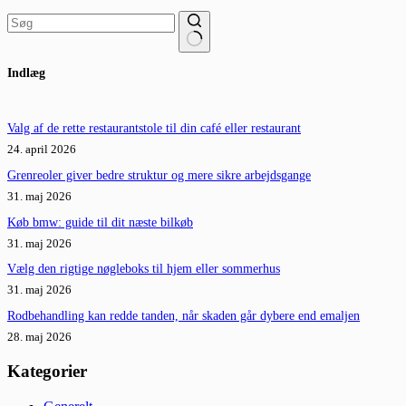
Ingen
Indlæg
resultater
Valg af de rette restaurantstole til din café eller restaurant
24. april 2026
Grenreoler giver bedre struktur og mere sikre arbejdsgange
31. maj 2026
Køb bmw: guide til dit næste bilkøb
31. maj 2026
Vælg den rigtige nøgleboks til hjem eller sommerhus
31. maj 2026
Rodbehandling kan redde tanden, når skaden går dybere end emaljen
28. maj 2026
Kategorier