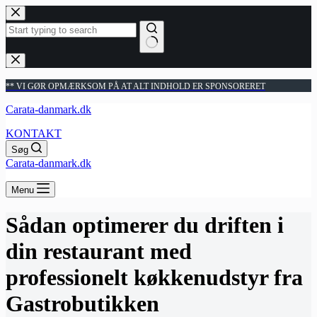
Fortsæt
til
indhold
Ingen
resultater
** VI GØR OPMÆRKSOM PÅ AT ALT INDHOLD ER SPONSORERET
Carata-danmark.dk
KONTAKT
Søg
Carata-danmark.dk
Menu
Sådan optimerer du driften i
din restaurant med
professionelt køkkenudstyr fra
Gastrobutikken