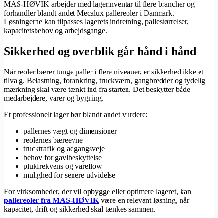
MAS-HØVIK arbejder med lagerinventar til flere brancher og
forhandler blandt andet Mecalux pallereoler i Danmark.
Løsningerne kan tilpasses lagerets indretning, pallestørrelser,
kapacitetsbehov og arbejdsgange.
Sikkerhed og overblik går hånd i hånd
Når reoler bærer tunge paller i flere niveauer, er sikkerhed ikke et
tilvalg. Belastning, forankring, truckværn, gangbredder og tydelig
mærkning skal være tænkt ind fra starten. Det beskytter både
medarbejdere, varer og bygning.
Et professionelt lager bør blandt andet vurdere:
pallernes vægt og dimensioner
reolernes bæreevne
trucktrafik og adgangsveje
behov for gavlbeskyttelse
plukfrekvens og vareflow
mulighed for senere udvidelse
For virksomheder, der vil opbygge eller optimere lageret, kan
pallereoler fra MAS-HØVIK
være en relevant løsning, når
kapacitet, drift og sikkerhed skal tænkes sammen.