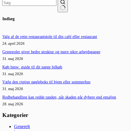
Ingen
Indlæg
resultater
Valg af de rette restaurantstole til din café eller restaurant
24. april 2026
Grenreoler giver bedre struktur og mere sikre arbejdsgange
31. maj 2026
Køb bmw: guide til dit næste bilkøb
31. maj 2026
Vælg den rigtige nøgleboks til hjem eller sommerhus
31. maj 2026
Rodbehandling kan redde tanden, når skaden går dybere end emaljen
28. maj 2026
Kategorier
Generelt