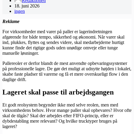
Redaktionen
18. juni 2026
ingen
Reklame
For virksomheder med varer på paller er lagerindretningen
afgørende for både tempo, sikkerhed og økonomi. Når varer skal
ind, plukkes, flyttes og sendes videre, skal medarbejderne hurtigt
kunne finde det rigtige gods uden unødige omveje eller tunge
manuelle løsninger.
Pallereoler er derfor blandt de mest anvendte opbevaringssystemer
på professionelle lagre. De gør det muligt at udnytte højden i lokalet,
skabe faste pladser til varerne og få et mere overskueligt flow i den
daglige drift.
Lageret skal passe til arbejdsgangen
Et godt reolsystem begynder ikke med selve reolen, men med
virksomhedens behov. Hvor mange paller skal opbevares? Hvor ofte
skal de tilgås? Skal der arbejdes efter FIFO-princip, eller er
dybdestabling mere relevant? Og hvilke trucktyper bruges på
lageret?