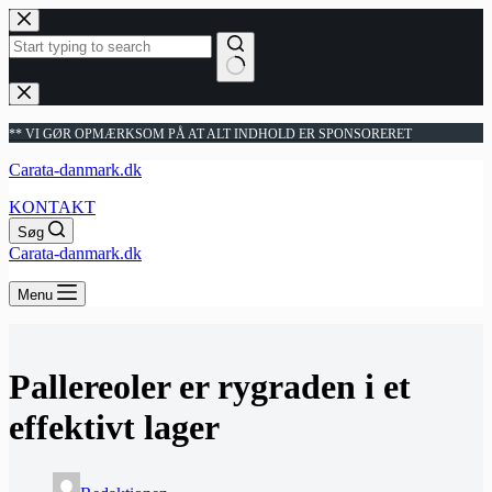
Fortsæt
til
indhold
Ingen
resultater
** VI GØR OPMÆRKSOM PÅ AT ALT INDHOLD ER SPONSORERET
Carata-danmark.dk
KONTAKT
Søg
Carata-danmark.dk
Menu
Pallereoler er rygraden i et
effektivt lager